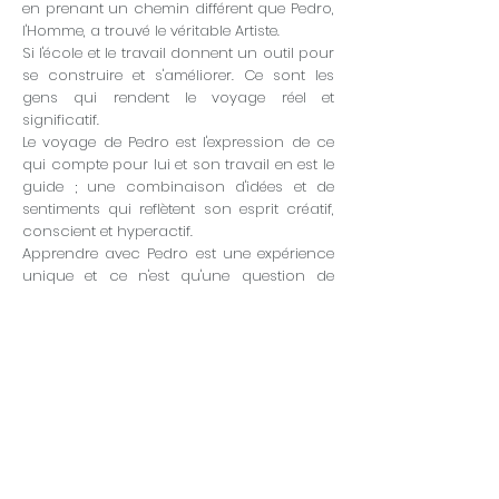
en prenant un chemin différent que Pedro,
l'Homme, a trouvé le véritable Artiste.
Si l'école et le travail donnent un outil pour
se construire et s'améliorer. Ce sont les
gens qui rendent le voyage réel et
significatif.
Le voyage de Pedro est l'expression de ce
qui compte pour lui et son travail en est le
guide ; une combinaison d'idées et de
sentiments qui reflètent son esprit créatif,
conscient et hyperactif.
Apprendre avec Pedro est une expérience
unique et ce n'est qu'une question de
temps avant que les moments auxquels il
aspire et qu'il envisage ne deviennent
réalité.
Pour l'étudiant, chaque jour est une
occasion de créer, d'expérimenter et de
recommencer jusqu'à ce qu'il se sente à
l'aise avec lui-même et avec son travail.
Les possibilités sont infinies. Pedro peut
vous aider à les découvrir.